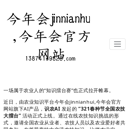
首页
新闻中心
新闻中心
识农AI“321春种节”正式启动，全国农技高手集合农技大擂台，万元豪礼相送
识农AI“321春种节”正式启动，全国农
技高手集合农技大擂台，万元豪礼相送
2026-03-11 14:45:09
来源：新闻中心
春回大地，万物复苏。随着全国春耕生产陆续展开，
一场属于农业人的“知识擂台赛”也正式拉开帷幕。
近日，由农业知识平台今年会jinnianhui,今年会官方
网站旗下AI产品，
识农AI
发起的
“321春种节全国农技
大擂台”
活动正式上线。通过在线农技知识挑战的形
式，邀请全国农业从业者、农技人员以及农业爱好者共