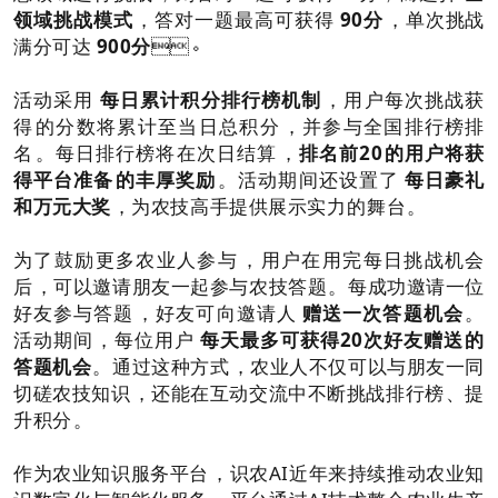
领域挑战模式
，答对一题最高可获得
90分
，单次挑战
满分可达
900分
。
活动采用
每日累计积分排行榜机制
，用户每次挑战获
得的分数将累计至当日总积分，并参与全国排行榜排
名。每日排行榜将在次日结算，
排名前20的用户将获
得平台准备的丰厚奖励
。活动期间还设置了
每日豪礼
和万元大奖
，为农技高手提供展示实力的舞台。
为了鼓励更多农业人参与，用户在用完每日挑战机会
后，可以邀请朋友一起参与农技答题。每成功邀请一位
好友参与答题，好友可向邀请人
赠送一次答题机会
。
活动期间，每位用户
每天最多可获得20次好友赠送的
答题机会
。通过这种方式，农业人不仅可以与朋友一同
切磋农技知识，还能在互动交流中不断挑战排行榜、提
升积分。
作为农业知识服务平台，识农AI近年来持续推动农业知